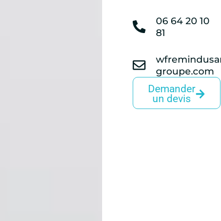
06 64 20 10
81
wfremindusa
groupe.com
Demander
un devis