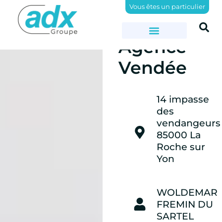
Vous êtes un particulier
ADX Groupe
>
Vendée
Agence
Vendée
14 impasse
des
vendangeurs
85000 La
Roche sur
Yon
WOLDEMAR
FREMIN DU
SARTEL