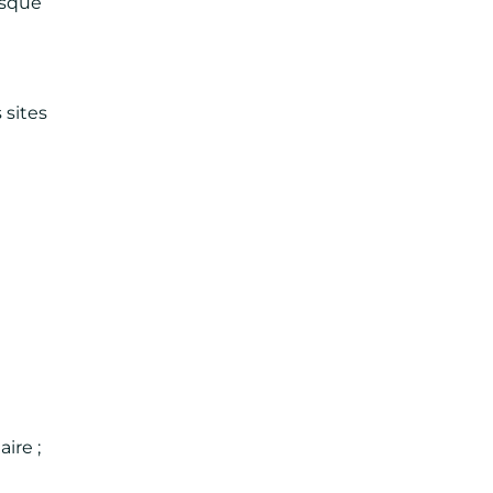
isque
 sites
ire ;