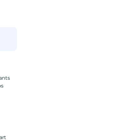
ants
os
art