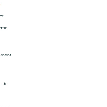
e
et
forme
cernent
u de