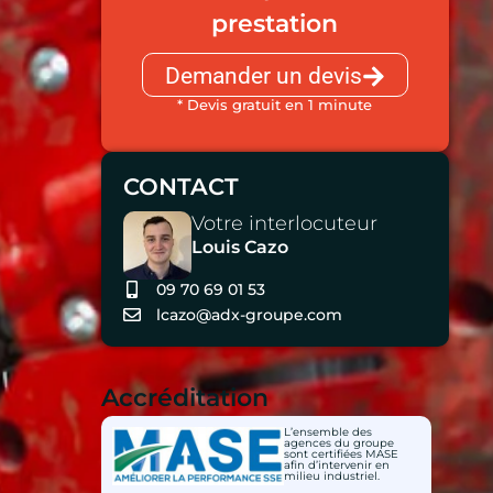
prestation
Demander un devis
* Devis gratuit en 1 minute
CONTACT
Votre interlocuteur
Louis Cazo
09 70 69 01 53
lcazo@adx-groupe.com
Accréditation
L’ensemble des
agences du groupe
sont certifiées MASE
afin d’intervenir en
milieu industriel.