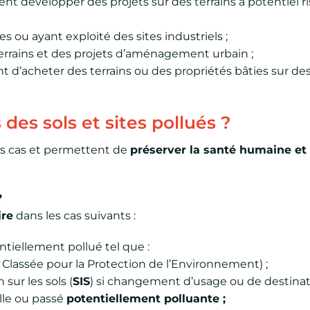
nt développer des projets sur des terrains à potentiel r
es ou ayant exploité des sites industriels ;
errains et des projets d’aménagement urbain ;
t d’acheter des terrains ou des propriétés bâties sur des
des sols et sites pollués ?
s cas et permettent de
préserver la santé humaine et
?
ire
dans les cas suivants :
entiellement pollué tel que :
n Classée pour la Protection de l’Environnement) ;
sur les sols (
SIS
) si changement d’usage ou de destinata
lle ou passé
potentiellement polluante ;