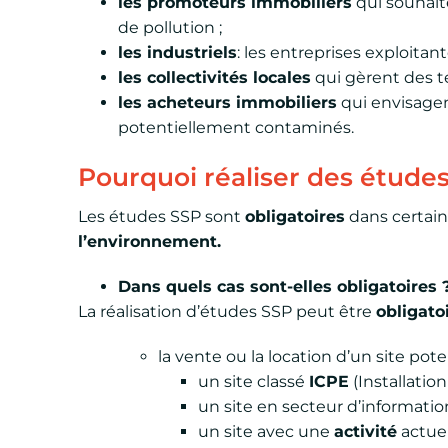
les promoteurs immobiliers
qui souhaite
de pollution ;
les industriels
: les entreprises exploitant
les collectivités locales
qui gèrent des t
les acheteurs immobiliers
qui envisagen
potentiellement contaminés.
Pourquoi réaliser des études 
Les études SSP sont
obligatoires
dans certain
l’environnement.
Dans quels cas sont-elles obligatoires 
La réalisation d’études SSP peut être
obligato
la vente ou la location d’un site pot
un site classé
ICPE
(Installatio
un site en secteur d’information 
un site avec une
activité
actue