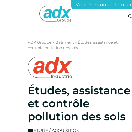
Vous êtes un particulier
Q
ADX Groupe
>
Bâtiment
>
Études, assistance et
contrôle pollution des sols
Études, assistance
et contrôle
pollution des sols
ETUDE / ACQUISITION