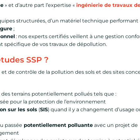
le
» et d’autre part l’expertise «
ingénierie de travaux d
quipes structurées, d’un matériel technique performant 
rgure
;
ionnel
: nos experts certifiés veillent à une gestion con
 spécifique de vos travaux de dépollution.
études SSP ?
 et de contrôle de la pollution des sols et des sites con
des terrains potentiellement pollués tels que :
assée pour la protection de l’environnement
on sur les sols
(
SIS
) quand il y a changement d’usage o
ou passée
potentiellement polluante
avec un projet de
agement