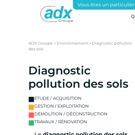
Vous êtes un particulier
Q
ADX Groupe
>
Environnement
>
Diagnostic pollution
des sols
Diagnostic
pollution des sols
ETUDE / ACQUISITION
GESTION / EXPLOITATION
DÉMOLITION / DÉCONSTRUCTION
TRAVAUX / RÉNOVATION
Le
diagnostic pollution des sols