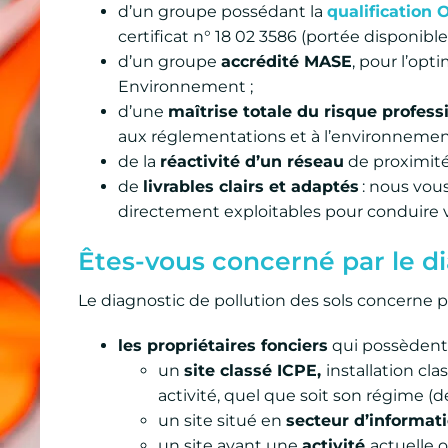
d’un groupe possédant la
qualification 
certificat n° 18 02 3586 (portée disponibl
d’un groupe
accrédité MASE
, pour l’opt
Environnement ;
d’une
ma
îtrise totale du risque profess
aux réglementations et à l’environnement
de la
réactivité d’un réseau
de proximité
de
livrables clairs et adapt
és
: nous vou
directement exploitables pour conduire v
Êtes-vous concerné par le di
Le diagnostic de pollution des sols concerne p
les propriétaires fonciers
qui possèdent d
un
site classé ICPE,
installation cl
activité, quel que soit son régime (
un site situé en
secteur d’informati
un site ayant une
activité
actuelle 