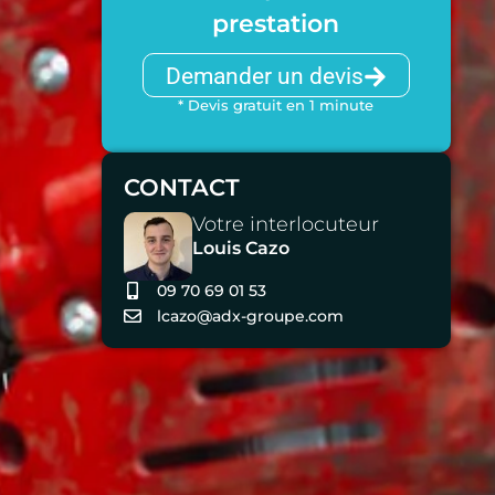
prestation
Demander un devis
* Devis gratuit en 1 minute
CONTACT
Votre interlocuteur
Louis Cazo
09 70 69 01 53
lcazo@adx-groupe.com