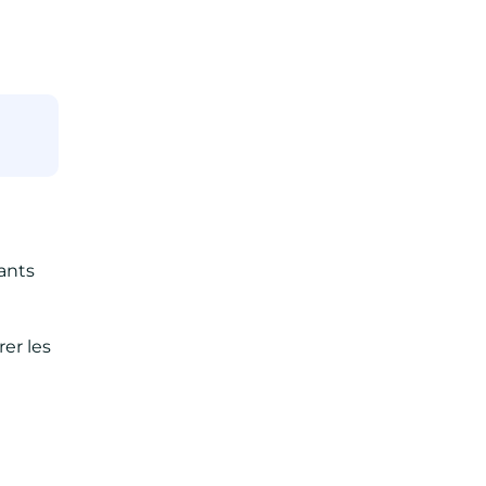
ants
er les