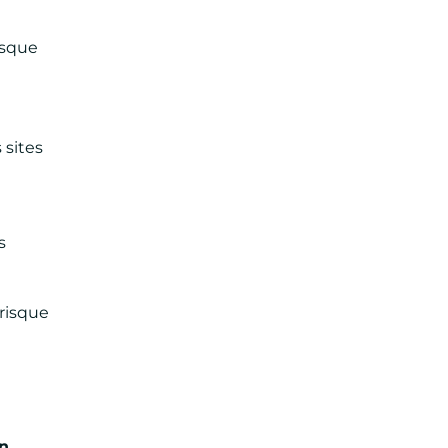
isque
 sites
s
risque
un