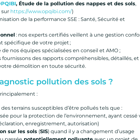
OPQIBI
, Étude de la pollution des nappes et des sols
,
e sur
https://www.opqibi.com/
)
imisation de la performance SSE : Santé, Sécurité et
ionnel
: nos experts certifiés veillent à une gestion con
 spécifique de votre projet ;
 de nos équipes spécialisées en conseil et AMO ;
s fournissons des rapports compréhensibles, détaillés, et
otre démolition en toute sécurité.
agnostic pollution des sols ?
rincipalement :
es terrains susceptibles d’être pollués tels que :
assée pour la protection de l’environnement, ayant cessé 
déclaration, enregistrement, autorisation)
on sur les sols
(
SIS
) quand il y a changement d’usage
ou passée
potentiellement polluante
avec un projet de