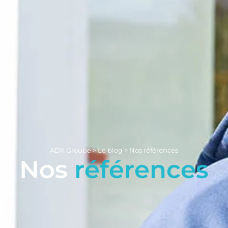
ADX Groupe
>
Le blog
>
Nos références
Nos
références