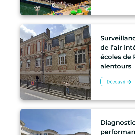
Surveillanc
de l’air in
écoles de 
alentours
Découvrir
Diagnosti
performan