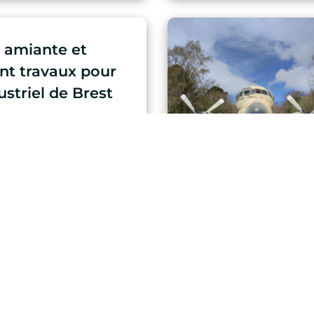
 amiante et
nt travaux pour
ustriel de Brest
Précédent
1
2
3
4
5
6
7
8
9
10
Suivant