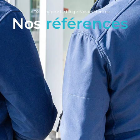
ADX Groupe
>
Le blog
>
Nos références
Nos
références