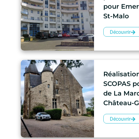
pour Emer
St-Malo
Découvrir
Réalisatio
SCOPAS po
de La Maro
Château-G
Découvrir