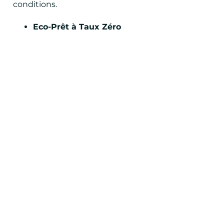
conditions.
DEMANDER UN DEVIS
Eco-Prêt à Taux Zéro
L’éco-PTZ pour Prêt à Taux Zéro est, comme son
nom l’indique, un
prêt à taux d’intérêt nul
accordé pour favoriser les travaux de rénovation
énergétique.
Pour en bénéficier, il suffit d’être :
propriétaire occupant
bailleur
une société civile non soumise à
l’impôt sur les sociétés, dont au moins
un des associés est une personne
physique.