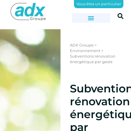
Vous êtes un particulier
ADX Groupe
>
Environnement
>
Subventions rénovation
énergétique par geste
Subventio
rénovation
énergétiq
par