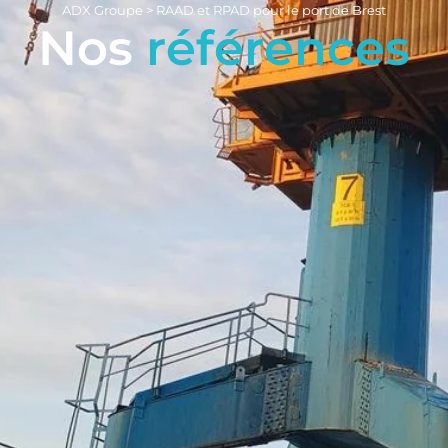
ADX Groupe
>
RAAD et RPAD pour le port de Brest
Nos
références