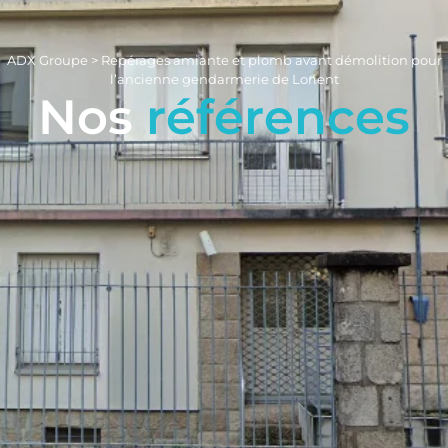
ADX Groupe
>
Repérages amiante et plomb avant démolition pour
l’ancienne gendarmerie de Lorient
Nos
références