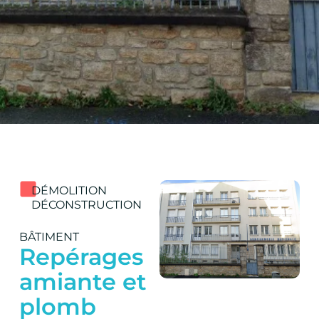
DÉMOLITION
DÉCONSTRUCTION
BÂTIMENT
Repérages
amiante et
plomb