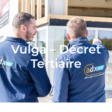
ADX Groupe
>
Vulga – Décret Tertiaire
Vulga – Décret
Tertiaire