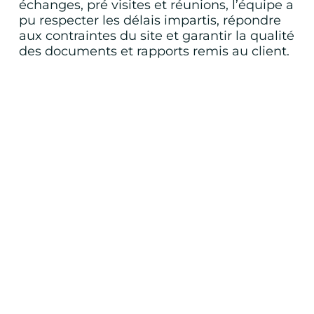
échanges, pré visites et réunions, l’équipe a
pu respecter les délais impartis, répondre
aux contraintes du site et garantir la qualité
des documents et rapports remis au client.
DEVIS RAAT
ADX Groupe
Obtenir mon devis
DEMANDER UN DEVIS
DEMANDER UN DEVIS
Partager: