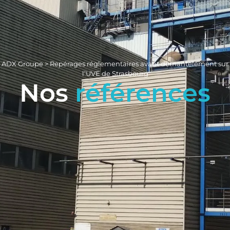
ADX Groupe
>
Repérages réglementaires avant démantèlement sur
l’UVE de Strasbourg
Nos
références