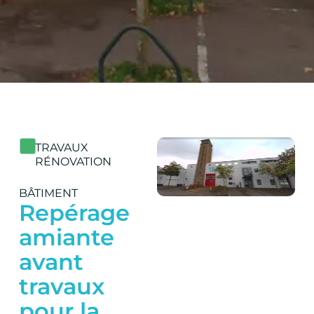
TRAVAUX
RÉNOVATION
BÂTIMENT
Repérage
amiante
avant
travaux
pour la