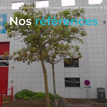
ADX Groupe
>
Repérage amiante avant travaux pour la caserne de St
Malo
Nos
références