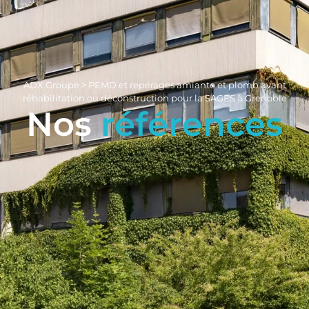
ADX Groupe
>
PEMD et repérages amiante et plomb avant
réhabilitation ou déconstruction pour la SAGES à Grenoble
Nos
références