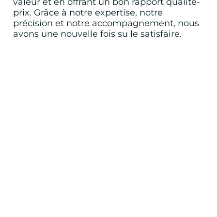
valeur et en offrant un bon rapport qualité-
prix. Grâce à notre expertise, notre
précision et notre accompagnement, nous
avons une nouvelle fois su le satisfaire.
DEVIS RPAT-RPAD
ADX Groupe
Obtenir mon devis
DEMANDER UN DEVIS
DEMANDER UN DEVIS
Partager: