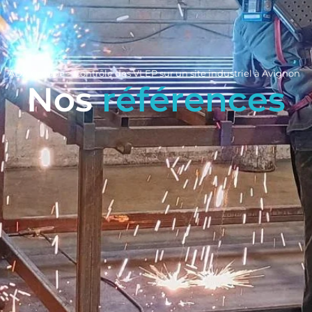
ADX Groupe
>
Contrôle des VLEP sur un site industriel à Avignon
Nos
références